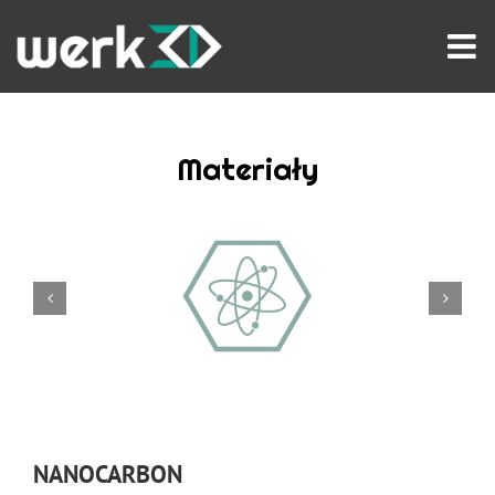
Przejdź
do
zawartości
Materiały
NANOCARBON