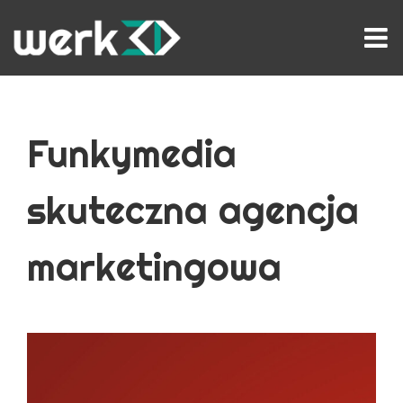
Przejdź
do
zawartości
Funkymedia
skuteczna agencja
marketingowa
Pokaż
większy
obrazek