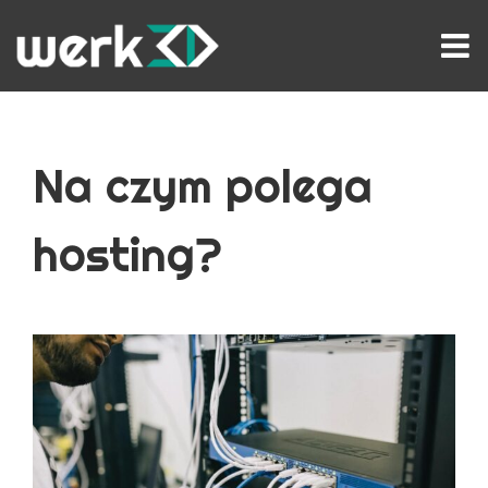
Przejdź
do
zawartości
Na czym polega
hosting?
Pokaż
większy
obrazek