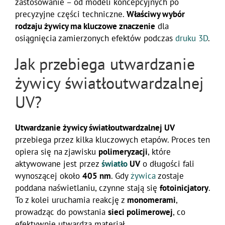
zastosowanie – od modeli koncepcyjnych po
precyzyjne części techniczne.
Właściwy wybór
rodzaju żywicy ma kluczowe znaczenie
dla
osiągnięcia zamierzonych efektów podczas
druku 3D
.
Jak przebiega utwardzanie
żywicy światłoutwardzalnej
UV?
Utwardzanie żywicy światłoutwardzalnej UV
przebiega przez kilka kluczowych etapów. Proces ten
opiera się na zjawisku
polimeryzacji
, które
aktywowane jest przez
światło
UV
o długości fali
wynoszącej około
405 nm
. Gdy
żywica
zostaje
poddana naświetlaniu, czynne stają się
fotoinicjatory
.
To z kolei uruchamia reakcję z
monomerami
,
prowadząc do powstania
sieci polimerowej
, co
efektywnie utwardza materiał.