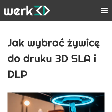
Przejdź
do
zawartości
Jak wybrać żywicę
do druku 3D SLA i
DLP
Pokaż
większy
obrazek