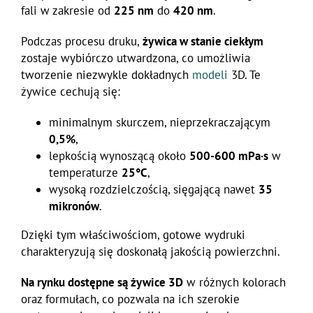
fali w zakresie od
225 nm
do
420 nm
.
Podczas procesu druku,
żywica w stanie ciekłym
zostaje wybiórczo utwardzona, co umożliwia
tworzenie niezwykle dokładnych
modeli
3D. Te
żywice cechują się:
minimalnym skurczem, nieprzekraczającym
0,5%
,
lepkością wynoszącą około
500-600 mPa·s
w
temperaturze
25°C
,
wysoką rozdzielczością, sięgającą nawet
35
mikronów
.
Dzięki tym właściwościom, gotowe wydruki
charakteryzują się doskonałą jakością powierzchni.
Na rynku dostępne są żywice 3D
w różnych kolorach
oraz formułach, co pozwala na ich szerokie