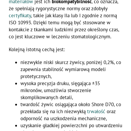
materiałów
jest ich
biokompatybilność
, co oznacza,
że spełniają rygorystyczne normy oraz zdobyły
certyfikaty
, takie jak klasy IIa lub I zgodnie z normą
ISO 10993. Dzięki temu mogą być stosowane w
kontakcie z tkankami ludzkimi przez określony czas,
co jest kluczowe w leczeniu stomatologicznym.
Kolejną istotną cechą jest:
niezwykle niski skurcz żywicy, poniżej 0,2%, co
zapewnia stabilność wymiarową modeli
protetycznych,
wysoka precyzja druku, sięgająca ±35
mikronów, umożliwia stworzenie
skomplikowanych detali,
twardość żywic osiągająca około Shore D70, co
przekłada się na ich niezwykłą
trwałość
oraz
odporność na uszkodzenia mechaniczne,
uzyskanie gładkiej powierzchni po utwardzeniu